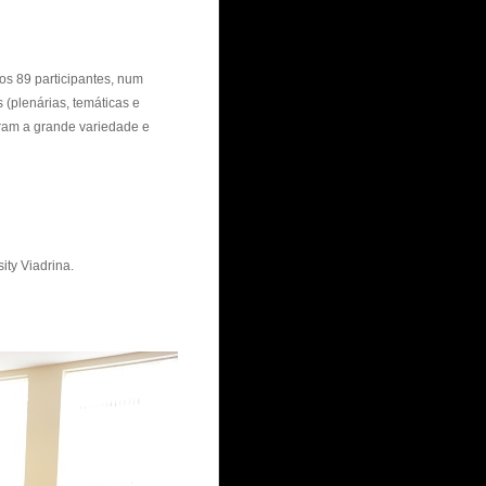
os 89 participantes, num
 (plenárias, temáticas e
ram a grande variedade e
ity Viadrina.