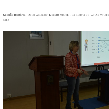
Sessão plenária
: “Deep Gaussian Mixture Models”, da autoria de Cinzia Viroli
Itália.