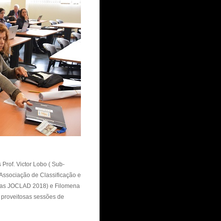
Prof. Victor Lobo ( Sub-
 Associação de Classificação e
a das JOCLAD 2018) e Filomena
 proveitosas sessões de