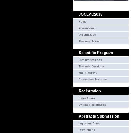
JOCLAD2018
Home
Presentation
Organization
Thematic Areas
Scientific Program
Plenary Sessions
Thematic Sessions
Mini-Courses
Conference Program
Registration
Dates / Fees
On-line Registration
Abstracts Submission
Important Dates
Instructions