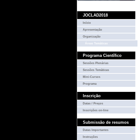
JOCLAD2018
Início
Apresentação
Organização
Áreas Temáticas
Programa Científico
Sessões Plenárias
Sessões Temáticas
Mini-Cursos
Programa
Inscrição
Datas / Preços
Inscrições on-line
Submissão de resumos
Datas Importantes
Instruções