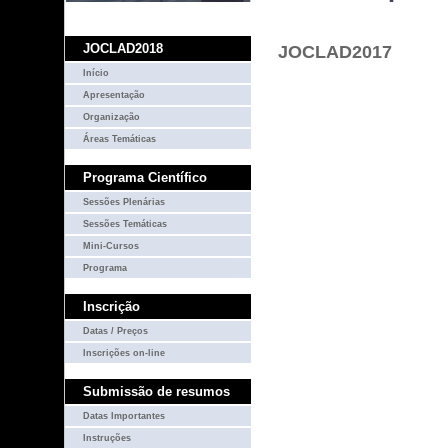
JOCLAD2018
JOCLAD2017
Início
Apresentação
Organização
Áreas Temáticas
Programa Científico
Sessões Plenárias
Sessões Temáticas
Mini-Cursos
Programa
Inscrição
Datas / Preços
Inscrições on-line
Submissão de resumos
Datas Importantes
Instruções