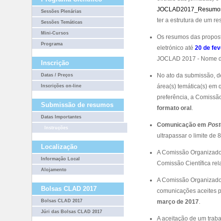
JOCLAD2017_Resumos
Sessões Plenárias
ter a estrutura de um r
Sessões Temáticas
Mini-Cursos
Os resumos das propost
Programa
eletrónico até
20 de fev
JOCLAD 2017 - Nome do
Inscrição
No ato da submissão, d
Datas / Preços
área(s) temática(s) em 
Inscrições on-line
preferência, a Comiss
Submissão de resumos
formato oral
.
Datas Importantes
Comunicação em
Post
Instruções
ultrapassar o limite de 
Localização
A Comissão Organizado
Informação Local
Comissão Científica rel
Alojamento
A Comissão Organizado
Bolsas CLAD 2017
comunicações aceites p
Bolsas CLAD 2017
março de 2017
.
Júri das Bolsas CLAD 2017
A aceitação de um trab