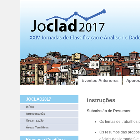
Eventos Anteriores
Apoios
JOCLAD2017
Instruções
Início
Submissão de Resumos:
Apresentação
Organização
Os temas de trabalhos p
Áreas Temáticas
Os resumos das propos
oficiais das jornadas) e
Programa Científico